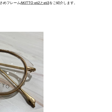
さめフレーム
AKITTO eti2とeti3
をご紹介します。