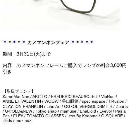
＊
＊
＊
＊
＊
カメマンネンフェア
＊
＊
＊
＊
＊
期間 3月31日(火)まで
内容 カメマンネンフレームご購入でレンズの料金3,000円
引き
【取扱ブランド】
KameManNen / AKITTO / FREDERIC BEAUSOLEIL / VioRou /
ANNE ET VALENTIN / WOOW / 谷口眼鏡 / spec espace / H-fusion /
CLAYTON FRANKLIN / Line Art / OG×OLIVERGOLDSMITH / Zparts
/ G4/OLD&NEW / Tokyo snap / mamuse / EnaLloid / Eyevol / Pas a
Pas / FLEA / TOMATO GLASSES /Less By Kodomo / G-SQUARE /
Jkids / mozmoz