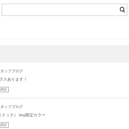
スタッフブログ
ラスあります！
葛西店
スタッフブログ
モドック） tiny限定カラー
葛西店