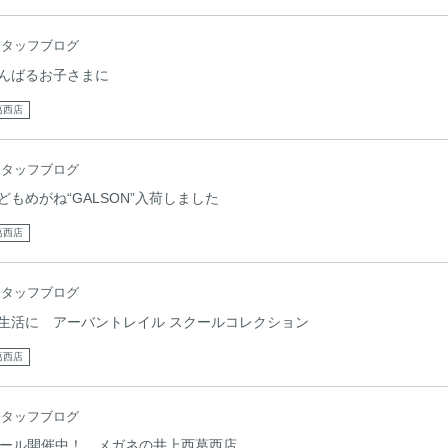
スタッフブログ
んばるお子さまに
葛西店
スタッフブログ
もめがね“GALSON”入荷しました
葛西店
スタッフブログ
生活に アーバントレイル スクールコレクション
葛西店
スタッフブログ
セール開催中！ メガネの井上西葛西店