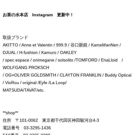
お茶の水本店
Instagram
更新中！
取扱ブランド
AKITTO
/
Anne et Valentin
/
999.9
/
谷口眼鏡
/
KameManNen
/
DJUAL
/
H-fushion
/
Kamuro
/ OAKLEY
/
spec espace
/
onimegane
/
solsolito
/TOMFORD /
EnaLloid
/
WOLFGANG PROKSCH
/
OG×OLIVER GOLDSMITH
/
CLAYTON FRANKLIN
/
Buddy Optical
/
VioRou
/
original
/
Eyfe
/
La Loop
/
MATSUDA
/
TAVAT
/etc.
**shop**
住所 〒101-0062 東京都千代田区神田駿河台4-3
電話番号 03-3295-1436