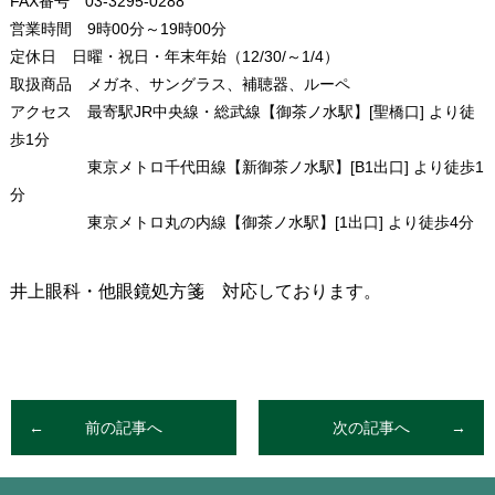
FAX番号 03-3295-0288
営業時間 9時00分～19時00分
定休日 日曜・祝日・年末年始（12/30/～1/4）
取扱商品 メガネ、サングラス、補聴器、ルーペ
アクセス 最寄駅JR中央線・総武線【御茶ノ水駅】[聖橋口] より徒
歩1分
東京メトロ千代田線【新御茶ノ水駅】[B1出口] より徒歩1
分
東京メトロ丸の内線【御茶ノ水駅】[1出口] より徒歩4分
井上眼科・他眼鏡処方箋 対応しております。
前の記事へ
次の記事へ