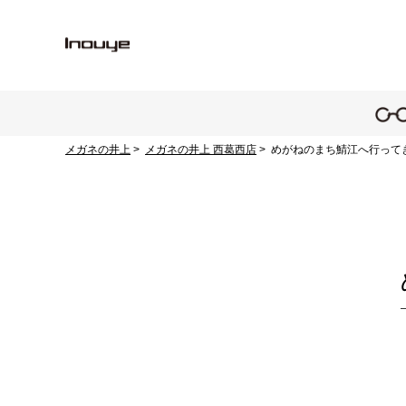
メガネの井上
メガネの井上 西葛西店
めがねのまち鯖江へ行って