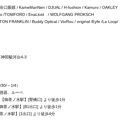
谷口眼鏡
/
KameManNen
/
DJUAL
/
H-fushion
/
Kamuro
/ OAKLEY
to
/TOMFORD /
EnaLloid
/
WOLFGANG PROKSCH
TON FRANKLIN
/
Buddy Optical
/
VioRou
/
original
/
Eyfe
/
La Loop
/
区神田駿河台4-3
0/～1/4）
聴器、ルーペ
【御茶ノ水駅】[聖橋口] より徒歩1分
駅】[B1出口] より徒歩1分
】[1出口] より徒歩4分