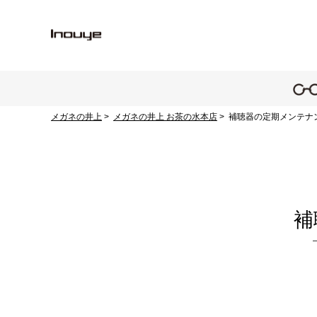
メガネの井上
メガネの井上 お茶の水本店
補聴器の定期メンテナ
補