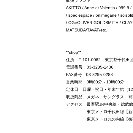
取扱ブランド
AKITTO
/
Anne et Valentin
/
999.9
/
/
spec espace
/
onimegane
/
solsoli
/
OG×OLIVER GOLDSMITH
/
CLAY
MATSUDA
/
TAVAT
/etc.
**shop**
住所 〒101-0062 東京都千代田
電話番号 03-3295-1436
FAX番号 03-3295-0288
営業時間 9時00分～19時00分
定休日 日曜・祝日・年末年始（12/3
取扱商品 メガネ、サングラス、補
アクセス 最寄駅JR中央線・総武線
東京メトロ千代田線【新御茶ノ水
東京メトロ丸の内線【御茶ノ水駅